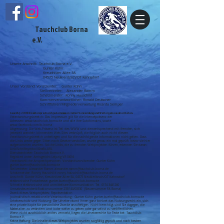
Tauchclub Borna
e.V.
Unsere Anschrift: Tauchclub Borna e.V.
Gunter Kühn
Kreudnitzer Allee 5A
04575 Neukieritzsch/OT Kahnsdorf
Unser Vorstand: Vorsitzender: Gunter Kühn
Stellvertreter: Alexander Ramm
Schatzmeister: Ronny Hauschild
Kammerverantwortlicher: Ronald Deutscher
Schriftführer/Mitgliederverwaltung Ricarda Semper
Gemäß § 28 BDSG widerspreche ich jeder kommerziellen Verwendung und Weitergabe meiner Daten.
Verantwortungsbereich: Das Impressum gilt für die Internetpräsenz der
Adressen:
www.tauchclub-borna.de
und alle ihre Subdomains, sowie
www.facebook.com/tc.borna
Abgrenzung: Die Web-Präsenz ist Teil des WWW und dementsprechend mit fremden, sich
jederzeit wandeln könnenden Web-Sites verknüpft, die folglich auch nicht diesem
Verantwortungsbereich unterliegen und für die nachfolgende Informationen nicht gelten. Dass
die Links weder gegen Sitten noch Gesetze verstoßen, wurde genau ein mal geprüft: bevor sie hier
aufgenommen wurden. Solche Links, die zu fremden Webprojekten führen, erkennen Sie daran:
Link/Schriftsymbol/Grafik-URL
Diensteanbieter: Tauchclub Borna e.V.
Registiert unter: Amtsgericht Leipzig VR10016
Verantwortliche Ansprechpersonen: Vorstandsvorsitzender: Gunter Kühn
gunter.kuehn@tauchclub-borna.de
Stellvertreter: Alexander Ramm
alexander.ramm@tauchclub-borna.de
Schatzmeister: Ronny Hauschild
ronny.hauschild@tauchclub-borna.de
Anschrift: Gunter Kühn, Kreudnitzer Allee 5A, 04575 Neukieritzsch/OT Kahnsdorf
elektronische Postadresse:
gunter.kuehn@tauchclub-borna.de
Schnelle elektronische und unmittelbare Kommunikation: Tel.
0174 3441260
Umsatzsteueridentifikationsnummer:235/140/00530 (Steuernummer FA Borna)
Zweck dieses Webprojektes: Repräsentation
Journalistisch-redaktionelle Verantwortung : Gunter Kühn
gunter.kuehn@tauchclub-borna.de
Urheberschutz und Nutzung: Der Urheber räumt Ihnen ganz konkret das Nutzungsrecht ein, sich
eine private Kopie für persönliche Zwecke anzufertigen. Nicht berechtigt sind Sie dagegen, die
Materialien zu verändern und /oder weiter zu geben oder gar selbst zu veröffentlichen.
Wenn nicht ausdrücklich anders vermerkt, liegen die Urheberrechte für Texte bei: Tauchclub
Borna e.V.
Keine Haftung: Die Inhalte dieses Webprojektes wurden sorgfältig geprüft und nach bestem